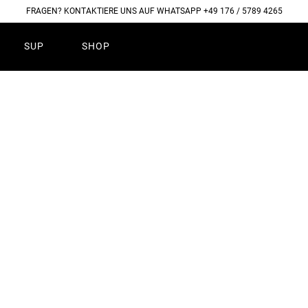
FRAGEN? KONTAKTIERE UNS AUF WHATSAPP +49 176 / 5789 4265
SUP
SHOP
TKAT 460
EHR ERFAHREN!