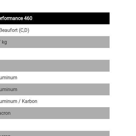
erformance 460
Beaufort (C,D)
 kg
luminum
luminum
luminum / Karbon
acron