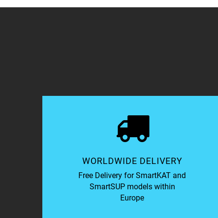
WORLDWIDE DELIVERY
Free Delivery for SmartKAT and
SmartSUP models within
Europe