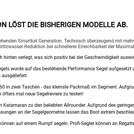
N LÖST DIE BISHERIGEN MODELLE AB.
stehenden Smartkat Generation. Technisch überzeugend mit mehr
tzwasser Reduktion bei schnellerer Erreichbarkeit der Maxima
hinten verlegt, was sich positiv bei der Geschwindigkeit auswi
gels wurde auf das bestehende Performance Segel aufgesetzt 
 ausgeliefert.
0 in zwei Taschen - das kleinste Packmaß im Segment. Aufgrun
öfters mal neue Segelreviere zu testen!
n Katamaran zu den beliebten Allrounder. Aufgrund des geringe
ssungen an der Segelgeometrie lassen das Boot extrem beschle
 können auf einem Rumpf segeln. Profi-Segler können an Regatt