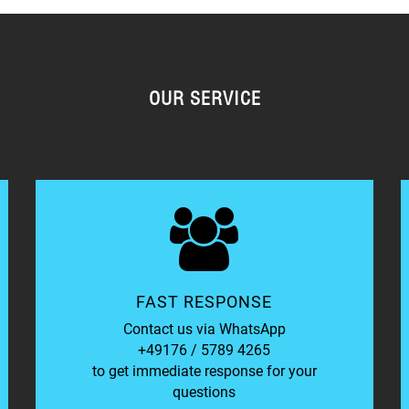
OUR SERVICE
FAST RESPONSE
Contact us via WhatsApp
+49176 / 5789 4265
to get immediate response for your
questions