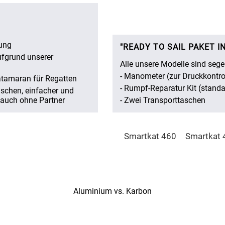
ung
"READY TO SAIL PAKET I
ufgrund unserer
Alle unsere Modelle sind segel
- Manometer (zur Druckkontro
atamaran für Regatten
- Rumpf-Reparatur Kit (stand
aschen, einfacher und
n auch ohne Partner
- Zwei Transporttaschen
Smartkat 460
Smartkat 
Aluminium vs. Karbon