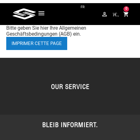
FRAGEN? KONTAKTIERE UNS AUF WHATSAPP +49 176 / 5789 4265
0
perm_identity
shopping_cart
Bitte geben Sie hier Ihre Allgemeinen
Geschäftsbedingungen (AGB) ein.
OUR SERVICE
BLEIB INFORMIERT.