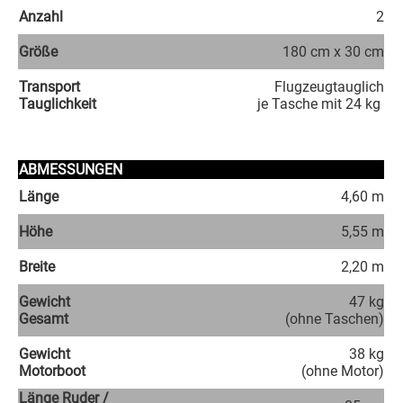
Anzahl
2
Größe
180 cm x 30 cm
Transport
Flugzeugtauglich
Tauglichkeit
je Tasche mit 24 kg
ABMESSUNGEN
Länge
4,60 m
Höhe
5,55 m
Breite
2,20 m
Gewicht
47 kg
Gesamt
(ohne Taschen)
Gewicht
38 kg
Motorboot
(ohne Motor)
Länge Ruder /