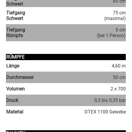
85 cm
Schwert
Tiefgang
75 cm
Schwert
(maximal)
Tiefgang
5 cm
Rümpfe
(bei 1 Person)
RÜMPFE
Länge
4,60 m
Durchmesser
50 cm
Volumen
2 x 700
Druck
0,3 bis 0,35 bar
Material
DTEX 1100 Gewebe