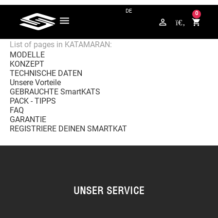
FRAGEN? KONTAKTIERE UNS AUF WHATSAPP +49 176 / 5789 4265
0
perm_identity
shopping_cart
List of pages in KATAMARAN:
MODELLE
KONZEPT
TECHNISCHE DATEN
Unsere Vorteile
GEBRAUCHTE SmartKATS
PACK - TIPPS
FAQ
GARANTIE
REGISTRIERE DEINEN SMARTKAT
UNSER SERVICE