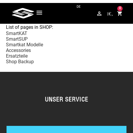
FRAGEN? KONTAKTIERE UNS AUF WHATSAPP +49 176 / 5789 4265
0
perm_identity
shopping_cart
List of pages in SHOP:
SmartKAT
SmartSUP
Smartkat Modelle
Accessories
Ersatzteile
Shop Backup
UNSER SERVICE