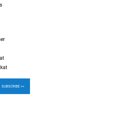
s
ner
at
tkat
SUBSCRIBE