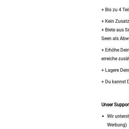
+ Bis zu 4 Te
+ Kein Zusatz
+ Biete aus S
Seen als Abw
+ Erhöhe Dein
erreiche zusä
+
Lagere Dein
+
Du kannst D
Unser Suppor
Wir unters
Werbung)