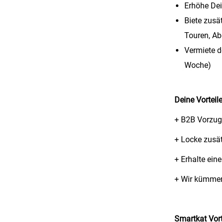
Erhöhe Dei
Biete zusä
Touren, Ab
Vermiete d
Woche)
Deine Vorteil
+ B2B Vorzug
+
Locke zusä
+
Erhalte ein
+
Wir kümmer
Smartkat Vort