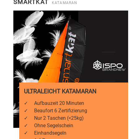
SMARTKAT
KATAMARAN
ULTRALEICHT KATAMARAN
✓
Aufbauzeit 20 Minuten
✓
Beaufort 6 Zertifizierung
✓
Nur 2 Taschen (<25kg)
✓
Ohne Segelschein
✓
Einhandsegeln