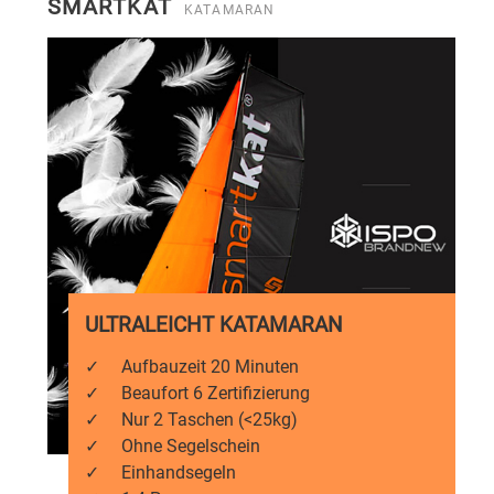
SMARTKAT
KATAMARAN
ULTRALEICHT KATAMARAN
✓
Aufbauzeit 20 Minuten
✓
Beaufort 6 Zertifizierung
✓
Nur 2 Taschen (<25kg)
✓
Ohne Segelschein
✓
Einhandsegeln